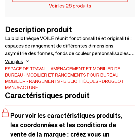
Voir les 28 produits
Description produit
La bibliothèque VOILE réunit fonctionnalité et originalité :
espaces de rangement de différentes dimensions,
asymétrie des formes, fonds de couleur personnalisables.
Pratique, elle apporte une touche de distinction dans votre
Voir plus
intérieur. DIMENSIONS H. 200CM X L. 100CM X P. 25CM -
ESPACE DE TRAVAIL
AMÉNAGEMENT ET MOBILIER DE
BUREAU
MOBILIER ET RANGEMENTS POUR BUREAU
Pied adapté pour une plinthe jusqu'à 1.5CM d'épaisseur et
MOBILIER
RANGEMENTS
BIBLIOTHÈQUES
DRUGEOT
12.5CM de haut, POIDS 38kg - MATÉRIAUX Chêne
MANUFACTURE
français 100% massif issu de forêts françaises gérées
Caractéristiques produit
durablement - Fonds replaqués chêne 6/10 massif -
FINITION Vernit mat + fonds couleurs personnalisables.
Livrée montée - Bibliothèque fabriquée en Anjou, France
Pour voir les caractéristiques produits,
les coordonnées et les conditions de
vente de la marque : créez vous un