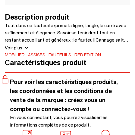
Description produit
Tout dans ce fauteuil exprime la ligne, l’angle, le carré avec
raffinement et élégance. Savoir se tenir droit tout en
restant accueillant et généreux : le fauteuil Cannage sait
faire les deux avec virtuosité. Une allure sérieuse à chahuter
Voir plus
avec la couleur de l’assise.Mousse HR, bi-densité 30 -
MOBILIER
ASSISES
FAUTEUILS
RED EDITION
Caractéristiques produit
35kg/m3. Coussins de dossier en plumes d’oie. Disponible
en tissu, velours ou cuir et sur-mesure.
Pour voir les caractéristiques produits,
les coordonnées et les conditions de
vente de la marque : créez vous un
compte ou connectez-vous !
En vous connectant, vous pourrez visualiser les
informations complètes de ce produit.