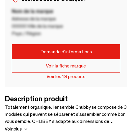
Nom de la marque
Adresse de la marque
00000 Ville de la marque
Pays / Région
Demande d'informations
Voir la fiche marque
Voir les 18 produits
Description produit
Totalement organique, l'ensemble Chubby se compose de 3
modules qui peuvent se séparer et s'assembler comme bon
vous semble. CHUBBY s'adapte aux dimensions de
l'espace.
Voir plus