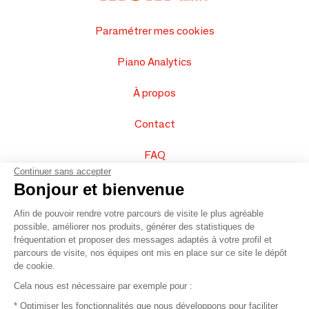
Paramétrer mes cookies
Piano Analytics
À propos
Contact
FAQ
Continuer sans accepter
Vendez vos produits
Bonjour et bienvenue
Afin de pouvoir rendre votre parcours de visite le plus agréable
Plan du site
possible, améliorer nos produits, générer des statistiques de
fréquentation et proposer des messages adaptés à votre profil et
parcours de visite, nos équipes ont mis en place sur ce site le dépôt
de cookie.
© 2016 –
Organisation SAFI
Cela nous est nécessaire par exemple pour :
* Optimiser les fonctionnalités que nous développons pour faciliter