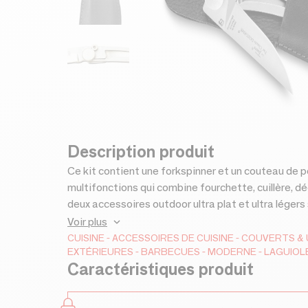
Description produit
Ce kit contient une forkspinner et un couteau de poche Liner Thiers® .La forkspinner est un outil
multifonctions qui combine fourchette, cuillère, d
deux accessoires outdoor ultra plat et ultra léger
du camping ou lors de votre pause déjeuner. Ainsi,
Voir plus
et le couteau sont fabriqués dans un acier très 
CUISINE
ACCESSOIRES DE CUISINE
COUVERTS & 
EXTÉRIEURES
BARBECUES
MODERNE
LAGUIOL
tranchant et facilité de réaffûtage. Ces produits
Caractéristiques produit