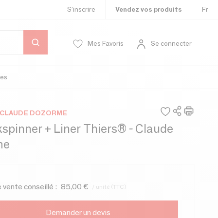
S’inscrire
Vendez vos produits
Fr
Mes Favoris
Se connecter
es
 CLAUDE DOZORME
kspinner + Liner Thiers® - Claude
me
e vente conseillé :
85,00 €
/ unité (TTC)
Demander un devis