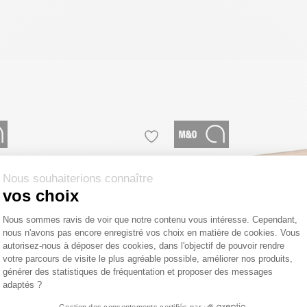
Nous souhaiterions connaître
vos choix
Plateforme de Gestion du Consentemen
Nous sommes ravis de voir que notre contenu vous intéresse. Cependant,
nous n'avons pas encore enregistré vos choix en matière de cookies. Vous
Axeptio consent
autorisez-nous à déposer des cookies, dans l'objectif de pouvoir rendre
votre parcours de visite le plus agréable possible, améliorer nos produits,
générer des statistiques de fréquentation et proposer des messages
adaptés ?
Gestion des consentements certifiés par