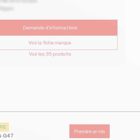
ille de la marque
Région
Demande d'informations
Voir la fiche marque
Voir les 35 produits
ARE
Prendre un rdv
ds G47