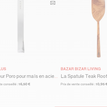
LUS
BAZAR BIZAR LIVING
La Spatule Teak Roo
Éplucheur Poro pour maïs en acier inoxydable - collection EAtoCO / YOSHIKAWA
te conseillé :
16,50 €
Prix de vente conseillé :
10,95 