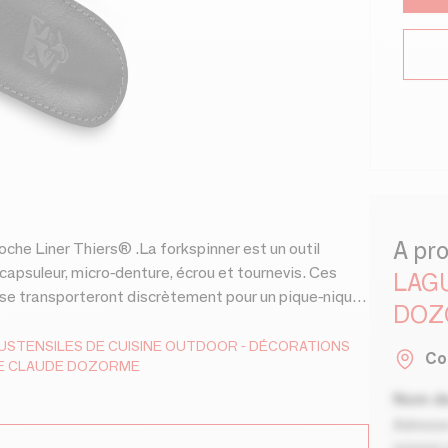
A pr
écapsuleur, micro-denture, écrou et tournevis. Ces
LAG
s se transporteront discrètement pour un pique-nique,
DOZ
 bannissez les couverts en plastique. La forkspinner
haut de gamme X50CrMoV15, qui confère à la lame
USTENSILES DE CUISINE
OUTDOOR
DÉCORATIONS
Co
E CLAUDE DOZORME
 sont 100% fabriqués en France.
Nom de
Adresse