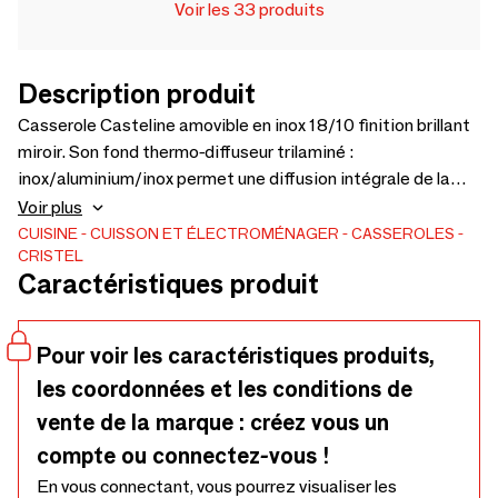
Voir les 33 produits
Description produit
Casserole Casteline amovible en inox 18/10 finition brillant
miroir. Son fond thermo-diffuseur trilaminé :
inox/aluminium/inox permet une diffusion intégrale de la
chaleur, répartie de manière uniforme et rapide. En enlevant
Voir plus
les anses et les poignées, bénéficiez d'un gain de place
CUISINE
CUISSON ET ÉLECTROMÉNAGER
CASSEROLES
CRISTEL
inestimable dans vos rangements. Le goût de chaque
Caractéristiques produit
aliment est préservé pendant et après la cuisson. Se
nettoie parfaitement après chaque utilisation. Série de 3
casseroles : 16, 18 et 20cm. Série de 4 casseroles : 14, 16,
Pour voir les caractéristiques produits,
18 et 20cm. Labellisée Origine France Garantie BV
les coordonnées et les conditions de
Cert.6019453.
vente de la marque : créez vous un
compte ou connectez-vous !
En vous connectant, vous pourrez visualiser les