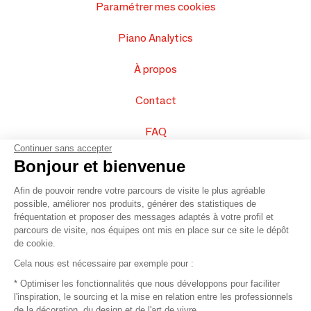
Paramétrer mes cookies
Piano Analytics
À propos
Contact
FAQ
Continuer sans accepter
Vendez vos produits
Bonjour et bienvenue
Afin de pouvoir rendre votre parcours de visite le plus agréable
Plan du site
possible, améliorer nos produits, générer des statistiques de
fréquentation et proposer des messages adaptés à votre profil et
parcours de visite, nos équipes ont mis en place sur ce site le dépôt
de cookie.
© 2016 –
Organisation SAFI
Cela nous est nécessaire par exemple pour :
* Optimiser les fonctionnalités que nous développons pour faciliter
Recrutement
l'inspiration, le sourcing et la mise en relation entre les professionnels
de la décoration, du design et de l'art de vivre