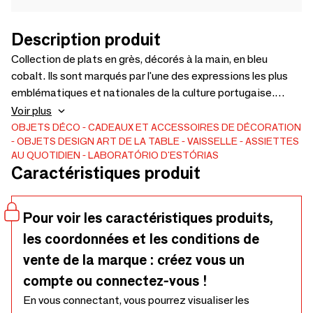
Description produit
Collection de plats en grès, décorés à la main, en bleu
cobalt. Ils sont marqués par l'une des expressions les plus
emblématiques et nationales de la culture portugaise.
Chaque plat est complété par un bol en verre, ce qui permet
Voir plus
plusieurs options en cours d'utilisation. La vaisselle passe
OBJETS DÉCO
CADEAUX ET ACCESSOIRES DE DÉCORATION
OBJETS DESIGN
ART DE LA TABLE
VAISSELLE
ASSIETTES
au lave-vaisselle, au micro-ondes et au four.
AU QUOTIDIEN
LABORATÓRIO D'ESTÓRIAS
Caractéristiques produit
Pour voir les caractéristiques produits,
les coordonnées et les conditions de
vente de la marque : créez vous un
compte ou connectez-vous !
En vous connectant, vous pourrez visualiser les