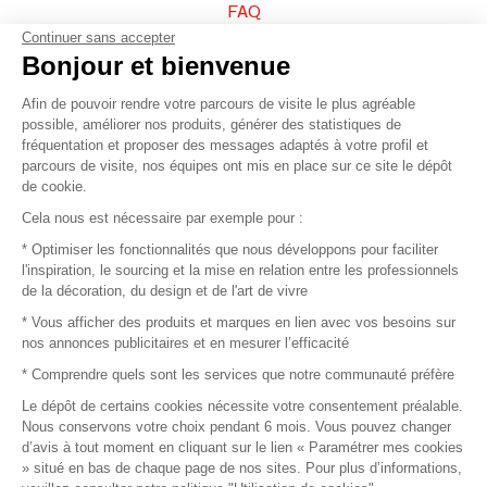
FAQ
Continuer sans accepter
Vendez vos produits
Bonjour et bienvenue
Afin de pouvoir rendre votre parcours de visite le plus agréable
Plan du site
possible, améliorer nos produits, générer des statistiques de
fréquentation et proposer des messages adaptés à votre profil et
parcours de visite, nos équipes ont mis en place sur ce site le dépôt
de cookie.
© 2016 –
Organisation SAFI
Cela nous est nécessaire par exemple pour :
* Optimiser les fonctionnalités que nous développons pour faciliter
Recrutement
l'inspiration, le sourcing et la mise en relation entre les professionnels
de la décoration, du design et de l'art de vivre
Presse
* Vous afficher des produits et marques en lien avec vos besoins sur
nos annonces publicitaires et en mesurer l’efficacité
Devenir partenaire
* Comprendre quels sont les services que notre communauté préfère
Le dépôt de certains cookies nécessite votre consentement préalable.
Mentions légales
Nous conservons votre choix pendant 6 mois. Vous pouvez changer
d’avis à tout moment en cliquant sur le lien « Paramétrer mes cookies
Conditions commerciales
» situé en bas de chaque page de nos sites. Pour plus d’informations,