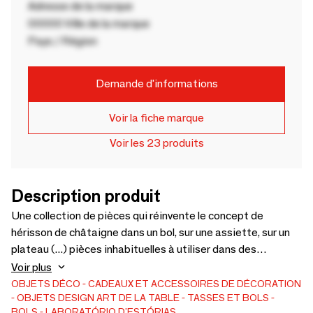
Adresse de la marque
00000 Ville de la marque
Pays / Région
Demande d'informations
Voir la fiche marque
Voir les 23 produits
Description produit
Une collection de pièces qui réinvente le concept de
hérisson de châtaigne dans un bol, sur une assiette, sur un
plateau (...) pièces inhabituelles à utiliser dans des
occasions spéciales.Les couleurs sont en faïence émaillée
Voir plus
et en trois couleurs ; deux verts différents et marron. Les
OBJETS DÉCO
CADEAUX ET ACCESSOIRES DE DÉCORATION
OBJETS DESIGN
ART DE LA TABLE
TASSES ET BOLS
blancs sont en grès et 3 tailles.
BOLS
LABORATÓRIO D'ESTÓRIAS