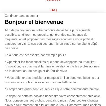
FAQ
Continuer sans accepter
Vendez vos produits
Bonjour et bienvenue
Afin de pouvoir rendre votre parcours de visite le plus agréable
Plan du site
possible, améliorer nos produits, générer des statistiques de
fréquentation et proposer des messages adaptés à votre profil et
parcours de visite, nos équipes ont mis en place sur ce site le dépôt
de cookie.
© 2016 –
Organisation SAFI
Cela nous est nécessaire par exemple pour :
* Optimiser les fonctionnalités que nous développons pour faciliter
Recrutement
l'inspiration, le sourcing et la mise en relation entre les professionnels
de la décoration, du design et de l'art de vivre
Presse
* Vous afficher des produits et marques en lien avec vos besoins sur
nos annonces publicitaires et en mesurer l’efficacité
Devenir partenaire
* Comprendre quels sont les services que notre communauté préfère
Le dépôt de certains cookies nécessite votre consentement préalable.
Mentions légales
Nous conservons votre choix pendant 6 mois. Vous pouvez changer
d’avis à tout moment en cliquant sur le lien « Paramétrer mes cookies