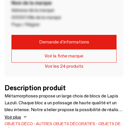
Nom de la marque
Adresse de la marque
00000 Ville de la marque
Pays / Région
Demande d'informations
Voir la fiche marque
Voir les 24 produits
Description produit
Métamorphoses propose un large choix de blocs de Lapis
Lazuli. Chaque bloc a un polissage de haute qualité et un
bleu intense. Notre atelier propose la possibilité de réaliser
un soclage pour une présentation sur mesure. Chaque pièce
Voir plus
est naturelle et entre dans un cadre décoratif de votre
OBJETS DÉCO
AUTRES OBJETS DÉCORATIFS
OBJETS DE