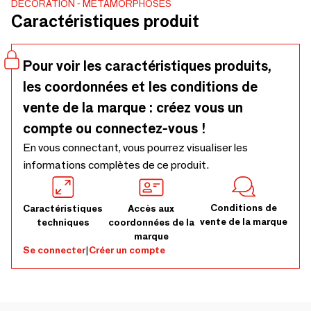
DÉCORATION
METAMORPHOSES
intérieur. Pièces entre 0,5kg et 30kg.Prix de vente HT au
Caractéristiques produit
kg.
Pour voir les caractéristiques produits,
les coordonnées et les conditions de
vente de la marque : créez vous un
compte ou connectez-vous !
En vous connectant, vous pourrez visualiser les
informations complètes de ce produit.
Conditions de
Caractéristiques
Accès aux
vente de la marque
techniques
coordonnées de la
marque
Se connecter
|
Créer un compte