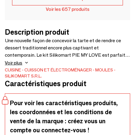
Voir les 657 produits
Description produit
Une nouvelle façon de concevoir la tarte et de rendre ce
dessert traditionnel encore plus captivant et
contemporain. Le kit Silikomart PIE MY LOVE est parfait
pour montrer votre affection envers ceux que vous aimez.
Voir plus
Le kit est composé de deux éléments : un cercle micro-
CUISINE
CUISSON ET ÉLECTROMÉNAGER
MOULES
SILIKOMART S.R.L.
perforé pour la réalisation de la base et un moule en silicone
Caractéristiques produit
en forme de cœur pour préparer le plateau décoratif
crémeux. Le cercle spécial 205x190 h 20 mm a été créé
avec un nouveau matériau plastique antiadhésif, parfait
Pour voir les caractéristiques produits,
pour une cuisson homogène. Le kit de tarte Mon Love est
les coordonnées et les conditions de
un véritable concentré de tradition et innovation
vente de la marque : créez vous un
compte ou connectez-vous !