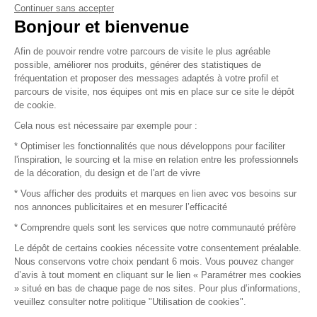
Continuer sans accepter
Vendez vos produits
Bonjour et bienvenue
Afin de pouvoir rendre votre parcours de visite le plus agréable
Plan du site
possible, améliorer nos produits, générer des statistiques de
fréquentation et proposer des messages adaptés à votre profil et
parcours de visite, nos équipes ont mis en place sur ce site le dépôt
de cookie.
© 2016 –
Organisation SAFI
Cela nous est nécessaire par exemple pour :
* Optimiser les fonctionnalités que nous développons pour faciliter
Recrutement
l'inspiration, le sourcing et la mise en relation entre les professionnels
de la décoration, du design et de l'art de vivre
Presse
* Vous afficher des produits et marques en lien avec vos besoins sur
nos annonces publicitaires et en mesurer l’efficacité
Devenir partenaire
* Comprendre quels sont les services que notre communauté préfère
Le dépôt de certains cookies nécessite votre consentement préalable.
Mentions légales
Nous conservons votre choix pendant 6 mois. Vous pouvez changer
d’avis à tout moment en cliquant sur le lien « Paramétrer mes cookies
Conditions commerciales
» situé en bas de chaque page de nos sites. Pour plus d’informations,
veuillez consulter notre politique "Utilisation de cookies".
Retours et remboursements