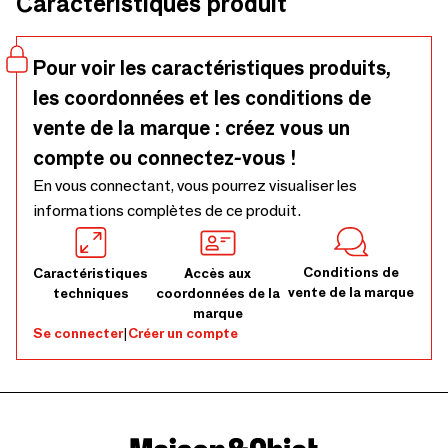
Caractéristiques produit
créer grâce aux moules en silicone Silikomart qui
transformeront en réalité vos recettes plus gourmandes
tout en assurant un résultat parfait dès première fois.
Pour voir les caractéristiques produits,
les coordonnées et les conditions de
vente de la marque : créez vous un
compte ou connectez-vous !
En vous connectant, vous pourrez visualiser les
informations complètes de ce produit.
Conditions de
Caractéristiques
Accès aux
vente de la marque
techniques
coordonnées de la
marque
Se connecter
|
Créer un compte