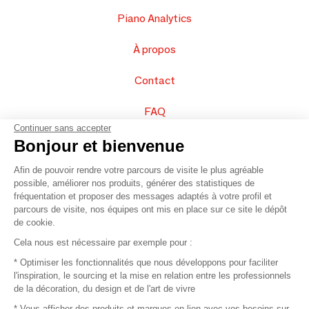
Piano Analytics
À propos
Contact
FAQ
Continuer sans accepter
Vendez vos produits
Bonjour et bienvenue
Afin de pouvoir rendre votre parcours de visite le plus agréable
Plan du site
possible, améliorer nos produits, générer des statistiques de
fréquentation et proposer des messages adaptés à votre profil et
parcours de visite, nos équipes ont mis en place sur ce site le dépôt
de cookie.
© 2016 –
Organisation SAFI
Cela nous est nécessaire par exemple pour :
* Optimiser les fonctionnalités que nous développons pour faciliter
Recrutement
l'inspiration, le sourcing et la mise en relation entre les professionnels
de la décoration, du design et de l'art de vivre
Presse
* Vous afficher des produits et marques en lien avec vos besoins sur