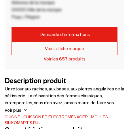
Adresse de la marque
00000 Ville de la marque
Pays / Région
Demande d'informations
Voir la fiche marque
Voir les 657 produits
Description produit
Un retour aux racines, aux bases, aux pierres angulaires de la
pâtisserie. La réinvention des formes classiques,
intemporelles, vous n’en avez jamais marre de faire vos
créations. Cette gamme de moules Silikomart a été conçue
Voir plus
pour recréer l’atmosphère de la pâtisserie traditionnelle
CUISINE
CUISSON ET ÉLECTROMÉNAGER
MOULES
SILIKOMART S.R.L.
revisitée en version moderne. Redécouvrez le plaisir de