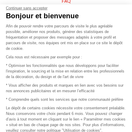
FAQ
Continuer sans accepter
Vendez vos produits
Bonjour et bienvenue
Afin de pouvoir rendre votre parcours de visite le plus agréable
Plan du site
possible, améliorer nos produits, générer des statistiques de
fréquentation et proposer des messages adaptés à votre profil et
parcours de visite, nos équipes ont mis en place sur ce site le dépôt
de cookie.
© 2016 –
Organisation SAFI
Cela nous est nécessaire par exemple pour :
* Optimiser les fonctionnalités que nous développons pour faciliter
Recrutement
l'inspiration, le sourcing et la mise en relation entre les professionnels
de la décoration, du design et de l'art de vivre
Presse
* Vous afficher des produits et marques en lien avec vos besoins sur
nos annonces publicitaires et en mesurer l’efficacité
Devenir partenaire
* Comprendre quels sont les services que notre communauté préfère
Le dépôt de certains cookies nécessite votre consentement préalable.
Mentions légales
Nous conservons votre choix pendant 6 mois. Vous pouvez changer
d’avis à tout moment en cliquant sur le lien « Paramétrer mes cookies
Conditions commerciales
» situé en bas de chaque page de nos sites. Pour plus d’informations,
veuillez consulter notre politique "Utilisation de cookies".