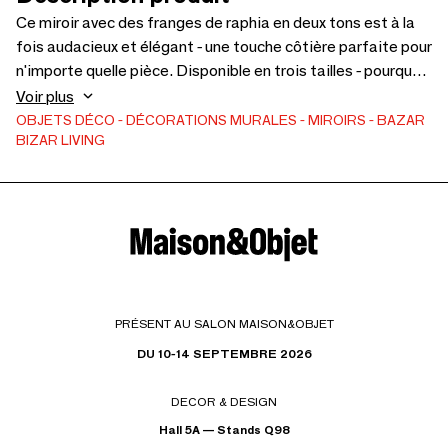
Ce miroir avec des franges de raphia en deux tons est à la
fois audacieux et élégant - une touche côtière parfaite pour
n'importe quelle pièce. Disponible en trois tailles - pourquoi
ne pas combiner deux ou trois tailles pour créer un mur
Voir plus
d'accentuation étonnant ?
OBJETS DÉCO
DÉCORATIONS MURALES
MIROIRS
BAZAR
BIZAR LIVING
PRÉSENT AU SALON MAISON&OBJET
DU 10-14 SEPTEMBRE 2026
DECOR & DESIGN
Hall 5A — Stands Q98