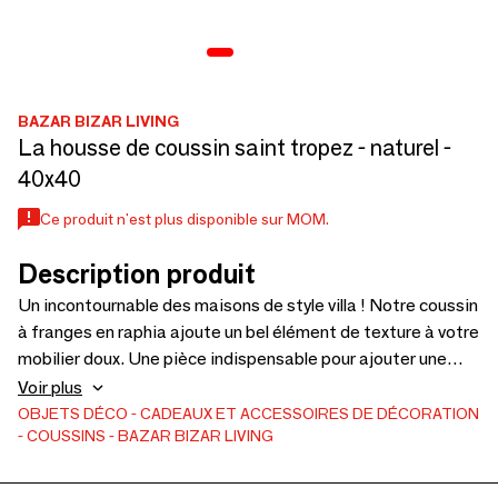
BAZAR BIZAR LIVING
La housse de coussin saint tropez - naturel -
40x40
Ce produit n'est plus disponible sur MOM.
Description produit
Un incontournable des maisons de style villa ! Notre coussin
à franges en raphia ajoute un bel élément de texture à votre
mobilier doux. Une pièce indispensable pour ajouter une
touche bohème à votre intérieur, votre jardin ou votre
Voir plus
terrasse. Des possibilités infinies. Coussin non inclus !
OBJETS DÉCO
CADEAUX ET ACCESSOIRES DE DÉCORATION
COUSSINS
BAZAR BIZAR LIVING