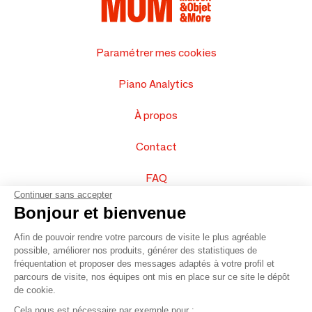
Paramétrer mes cookies
Piano Analytics
À propos
Contact
FAQ
Continuer sans accepter
Vendez vos produits
Bonjour et bienvenue
Afin de pouvoir rendre votre parcours de visite le plus agréable
Plan du site
possible, améliorer nos produits, générer des statistiques de
fréquentation et proposer des messages adaptés à votre profil et
parcours de visite, nos équipes ont mis en place sur ce site le dépôt
de cookie.
© 2016 –
Organisation SAFI
Cela nous est nécessaire par exemple pour :