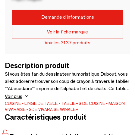
Demande d'informations
Voir la fiche marque
Voir les 3137 produits
Description produit
Si vous êtes fan du dessinateur humoristique Dubout, vous
allez adorer retrouver son coup de crayon à travers le tablier
""Abécedaire"" imprimé de l'alphabet et de chats. Ce tablier
100% coton et fabriqué en France, vous protègera avec
Voir plus
style. Aussi joli que pratique, ce tablier se lave à 40°. Et
CUISINE
LINGE DE TABLE
TABLIERS DE CUISINE
MAISON
VIVARAISE - SDE VIVARAISE WINKLER
pour une décoration 100% personnalisée, complétez ce
Caractéristiques produit
tablier avec les torchons, les essuie-mains et le lot
gant/manique de la gamme DUBOUT. - 100% COTON -
Lavage à 40°, Blanchiment Javel : non, Séchage non,