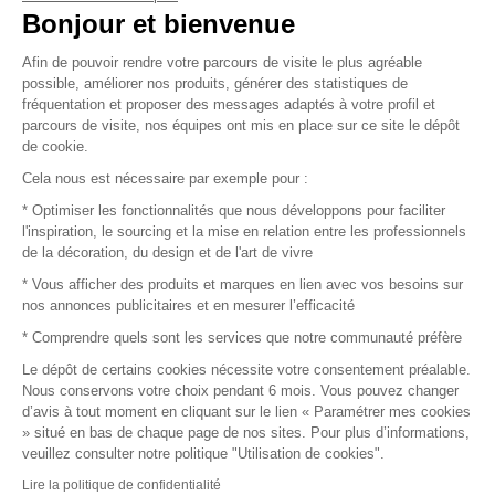
Vendez vos produits
Bonjour et bienvenue
Afin de pouvoir rendre votre parcours de visite le plus agréable
Plan du site
possible, améliorer nos produits, générer des statistiques de
fréquentation et proposer des messages adaptés à votre profil et
parcours de visite, nos équipes ont mis en place sur ce site le dépôt
de cookie.
© 2016 –
Organisation SAFI
Cela nous est nécessaire par exemple pour :
* Optimiser les fonctionnalités que nous développons pour faciliter
Recrutement
l'inspiration, le sourcing et la mise en relation entre les professionnels
de la décoration, du design et de l'art de vivre
Presse
* Vous afficher des produits et marques en lien avec vos besoins sur
nos annonces publicitaires et en mesurer l’efficacité
Devenir partenaire
* Comprendre quels sont les services que notre communauté préfère
Le dépôt de certains cookies nécessite votre consentement préalable.
Mentions légales
Nous conservons votre choix pendant 6 mois. Vous pouvez changer
d’avis à tout moment en cliquant sur le lien « Paramétrer mes cookies
Conditions commerciales
» situé en bas de chaque page de nos sites. Pour plus d’informations,
veuillez consulter notre politique "Utilisation de cookies".
Retours et remboursements
Lire la politique de confidentialité