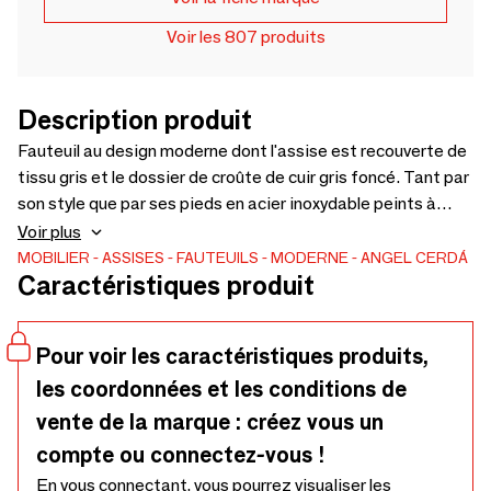
Voir les 807 produits
Description produit
Fauteuil au design moderne dont l'assise est recouverte de
tissu gris et le dossier de croûte de cuir gris foncé. Tant par
son style que par ses pieds en acier inoxydable peints à
l'époxy noir, ce fauteuil est la combinaison parfaite du
Voir plus
design et du confort.
MOBILIER
ASSISES
FAUTEUILS
MODERNE
ANGEL CERDÁ
Caractéristiques produit
Pour voir les caractéristiques produits,
les coordonnées et les conditions de
vente de la marque : créez vous un
compte ou connectez-vous !
En vous connectant, vous pourrez visualiser les