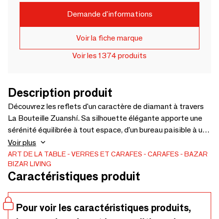
Demande d'informations
Voir la fiche marque
Voir les 1374 produits
Description produit
Découvrez les reflets d'un caractère de diamant à travers
La Bouteille Zuanshí. Sa silhouette élégante apporte une
sérénité équilibrée à tout espace, d'un bureau paisible à une
table partagée. Discrète mais raffinée, cette bouteille
Voir plus
d'eau en verre transforme l'acte simple de boire en un rituel
ART DE LA TABLE
VERRES ET CARAFES
CARAFES
BAZAR
BIZAR LIVING
quotidien attentif. Façonnée soigneusement à la main, elle
Caractéristiques produit
devient un récipient fiable de capacité moyenne pour votre
eau, votre jus ou toute boisson préférée. Votre hydratation
quotidienne se transforme en un moment apaisant de
Pour voir les caractéristiques produits,
pause. Cette bouteille en verre bleu est fabriquée à la main