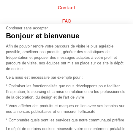
Contact
FAQ
Continuer sans accepter
Vendez vos produits
Bonjour et bienvenue
Afin de pouvoir rendre votre parcours de visite le plus agréable
Plan du site
possible, améliorer nos produits, générer des statistiques de
fréquentation et proposer des messages adaptés à votre profil et
parcours de visite, nos équipes ont mis en place sur ce site le dépôt
de cookie.
© 2016 –
Organisation SAFI
Cela nous est nécessaire par exemple pour :
* Optimiser les fonctionnalités que nous développons pour faciliter
Recrutement
l'inspiration, le sourcing et la mise en relation entre les professionnels
de la décoration, du design et de l'art de vivre
Presse
* Vous afficher des produits et marques en lien avec vos besoins sur
nos annonces publicitaires et en mesurer l’efficacité
Devenir partenaire
* Comprendre quels sont les services que notre communauté préfère
Le dépôt de certains cookies nécessite votre consentement préalable.
Mentions légales