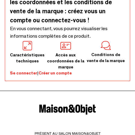
les coordonnées et les conditions de
avec soin et révèle de légères variations de couleur et de
texture qui rendent chaque pièce naturellement unique.
vente de la marque : créez vous un
Manipulez-la avec douceur et évitez les changements
compte ou connectez-vous !
brusques de température afin de préserver la solidité et la
En vous connectant, vous pourrez visualiser les
clarté du verre.
informations complètes de ce produit.
Conditions de
Caractéristiques
Accès aux
vente de la marque
techniques
coordonnées de la
marque
Se connecter
|
Créer un compte
PRÉSENT AU SALON MAISON&OBJET