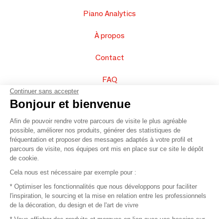
Piano Analytics
À propos
Contact
FAQ
Continuer sans accepter
Vendez vos produits
Bonjour et bienvenue
Afin de pouvoir rendre votre parcours de visite le plus agréable
Plan du site
possible, améliorer nos produits, générer des statistiques de
fréquentation et proposer des messages adaptés à votre profil et
parcours de visite, nos équipes ont mis en place sur ce site le dépôt
de cookie.
© 2016 –
Organisation SAFI
Cela nous est nécessaire par exemple pour :
* Optimiser les fonctionnalités que nous développons pour faciliter
Recrutement
l'inspiration, le sourcing et la mise en relation entre les professionnels
de la décoration, du design et de l'art de vivre
Presse