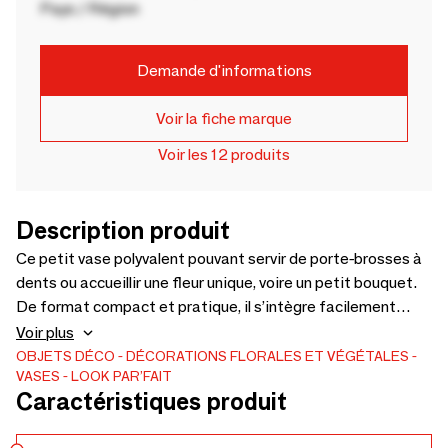
Pays / Région
Demande d'informations
Voir la fiche marque
Voir les 12 produits
Description produit
Ce petit vase polyvalent pouvant servir de porte-brosses à
dents ou accueillir une fleur unique, voire un petit bouquet.
De format compact et pratique, il s’intègre facilement
dans une salle de bain, sur une table ou une étagère. À la
Voir plus
fois décoratif et fonctionnel, il apporte une touche simple
OBJETS DÉCO
DÉCORATIONS FLORALES ET VÉGÉTALES
VASES
LOOK PAR’FAIT
et discrète à l’espace, tout en s’adaptant à différents
Caractéristiques produit
usages du quotidien. Ce petit vase est fabriqué en
Jesmonite. Taille compacte ( 10,5cm de haut et ø6-7cm).