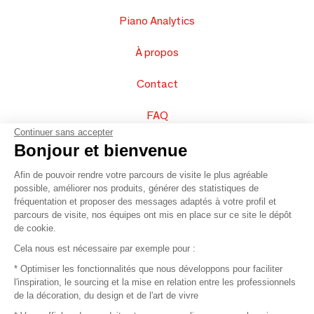
Piano Analytics
À propos
Contact
FAQ
Continuer sans accepter
Vendez vos produits
Bonjour et bienvenue
Afin de pouvoir rendre votre parcours de visite le plus agréable
Plan du site
possible, améliorer nos produits, générer des statistiques de
fréquentation et proposer des messages adaptés à votre profil et
parcours de visite, nos équipes ont mis en place sur ce site le dépôt
de cookie.
© 2016 –
Organisation SAFI
Cela nous est nécessaire par exemple pour :
* Optimiser les fonctionnalités que nous développons pour faciliter
Recrutement
l'inspiration, le sourcing et la mise en relation entre les professionnels
de la décoration, du design et de l'art de vivre
Presse