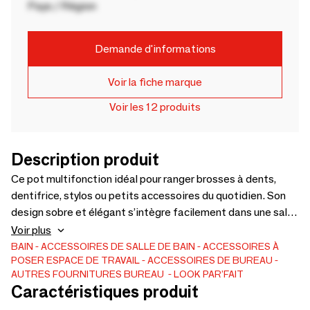
Pays / Région
Demande d'informations
Voir la fiche marque
Voir les 12 produits
Description produit
Ce pot multifonction idéal pour ranger brosses à dents,
dentifrice, stylos ou petits accessoires du quotidien. Son
design sobre et élégant s’intègre facilement dans une salle
de bain’ un bureau ou une chambre. Pratique et compact, il
Voir plus
permet de garder les objets essentiels bien organisés et
BAIN
ACCESSOIRES DE SALLE DE BAIN
ACCESSOIRES À
POSER
ESPACE DE TRAVAIL
ACCESSOIRES DE BUREAU
toujours à portée de main. Ce pot est fabriqué en
AUTRES FOURNITURES BUREAU
LOOK PAR’FAIT
Jesmonite. Taille ( 10cm de hauteur et ø7cm). Disponible
Caractéristiques produit
en gris, beige, terracotta, bleu.