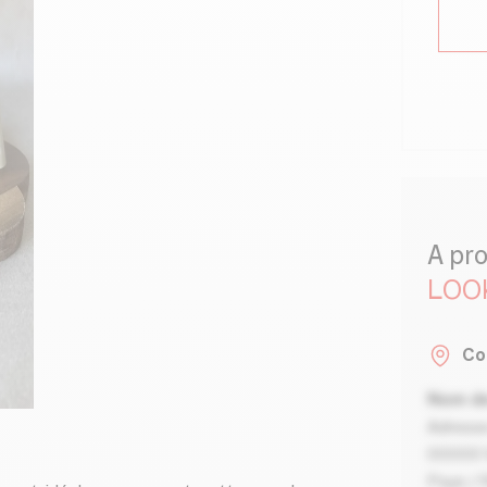
A pr
LOOK
Co
Nom de
Adresse
00000 V
Pays / 