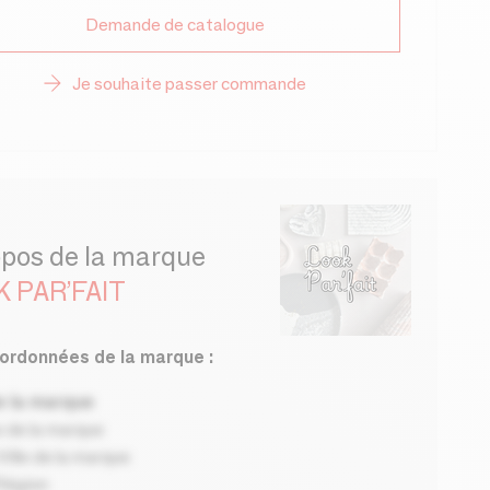
Demande de catalogue
Je souhaite passer commande
opos de la marque
 PAR’FAIT
ordonnées de la marque :
 la marque
 de la marque
ille de la marque
Région