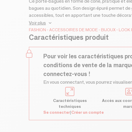
Ce porte-bagues en forme de cône, pratique et élég
bagues au quotidien. Son design épuré permet de 
accessibles, tout en apportant une touche décorati
bagues est fabriquée en Jesmonite. Petite taille (
Voir plus
terracotta, bleu.
FASHION
ACCESSOIRES DE MODE
BIJOUX
LOOK 
Caractéristiques produit
Pour voir les caractéristiques pr
conditions de vente de la marqu
connectez-vous !
En vous connectant, vous pourrez visualiser
Caractéristiques
Accès aux coor
techniques
mar
Se connecter
|
Créer un compte