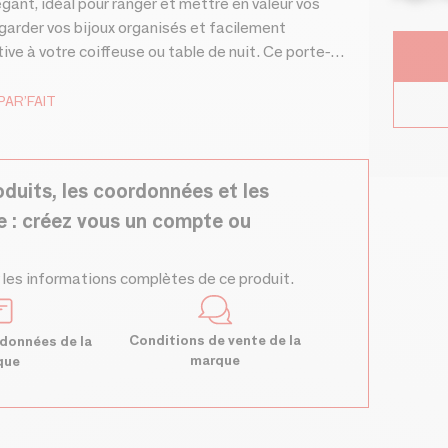
ant, idéal pour ranger et mettre en valeur vos
garder vos bijoux organisés et facilement
ve à votre coiffeuse ou table de nuit. Ce porte-
 4cm de hauteur et ø3cm). Disponible en gris, beige,
PAR’FAIT
oduits, les coordonnées et les
e : créez vous un compte ou
 les informations complètes de ce produit.
Conditions de vente de la
données de la
marque
que