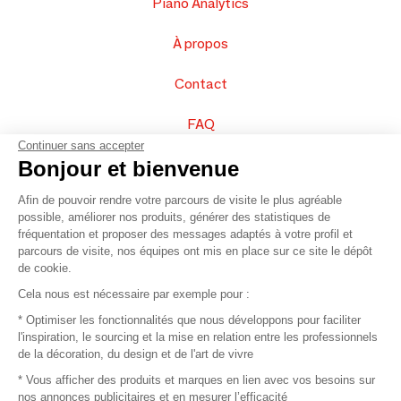
Piano Analytics
À propos
Contact
FAQ
Continuer sans accepter
Vendez vos produits
Bonjour et bienvenue
Afin de pouvoir rendre votre parcours de visite le plus agréable
Plan du site
possible, améliorer nos produits, générer des statistiques de
fréquentation et proposer des messages adaptés à votre profil et
parcours de visite, nos équipes ont mis en place sur ce site le dépôt
de cookie.
© 2016 –
Organisation SAFI
Cela nous est nécessaire par exemple pour :
* Optimiser les fonctionnalités que nous développons pour faciliter
Recrutement
l'inspiration, le sourcing et la mise en relation entre les professionnels
de la décoration, du design et de l'art de vivre
Presse
* Vous afficher des produits et marques en lien avec vos besoins sur
nos annonces publicitaires et en mesurer l’efficacité